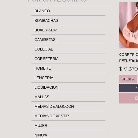
Casa Ari>
BLANCO
BOMBACHAS
BOXER-SLIP
CAMISETAS
COLEGIAL
CORP TRIC
CORSETERIA
REFUER(LI
HOMBRE
$ 9.370
LENCERIA
STE0196
LIQUIDACION
MALLAS
MEDIAS DE ALGODON
MEDIAS DE VESTIR
MUJER
NIÑO/A