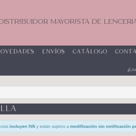
DISTRIBUIDOR MAYORISTA DE LENCERÍ
OVEDADES
ENVÍOS
CATÁLOGO
CONT
¿Có
ELLA
ecios
incluyen IVA
y están sujetos a
modificación sin notificación p