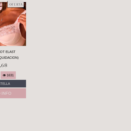
OT ELAST
QUIDACION)
,68
1631
STELLA
INFO