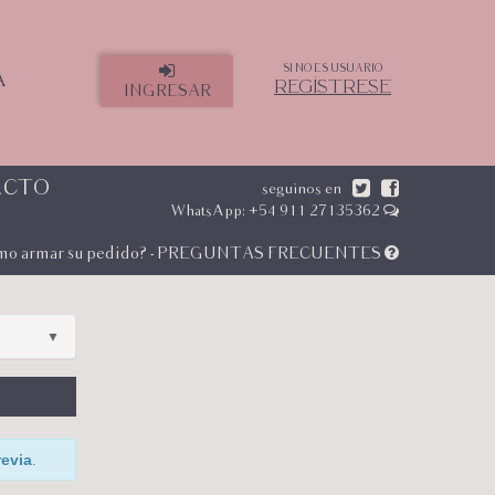
SI NO ES USUARIO
A
REGÍSTRESE
INGRESAR
ACTO
seguinos en
WhatsApp: +54 911 27135362
mo armar su pedido? - PREGUNTAS FRECUENTES
▼
revia
.