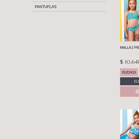
PANTUFLAS
MALLA 2 P
$ 10.6
ELE2415
EL