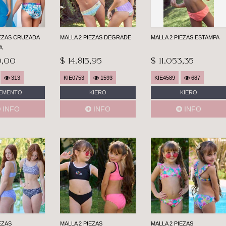
IEZAS CRUZADA
MALLA 2 PIEZAS DEGRADE
MALLA 2 PIEZAS ESTAMPA
A
0,00
$ 14.815,95
$ 11.053,35
313
KIE0753
1593
KIE4589
687
EMENTO
KIERO
KIERO
INFO
INFO
INFO
EZAS
MALLA 2 PIEZAS
MALLA 2 PIEZAS