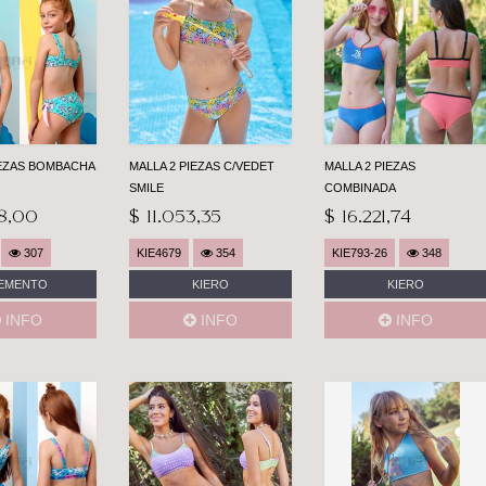
IEZAS BOMBACHA
MALLA 2 PIEZAS C/VEDET
MALLA 2 PIEZAS
SMILE
COMBINADA
48,00
$ 11.053,35
$ 16.221,74
307
KIE4679
354
KIE793-26
348
EMENTO
KIERO
KIERO
INFO
INFO
INFO