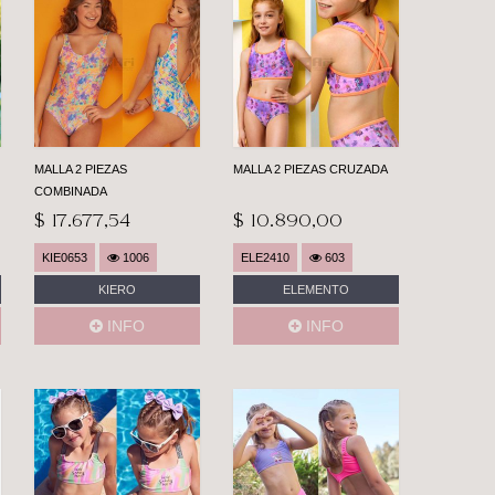
MALLA 2 PIEZAS
MALLA 2 PIEZAS CRUZADA
COMBINADA
$ 17.677,54
$ 10.890,00
KIE0653
1006
ELE2410
603
KIERO
ELEMENTO
INFO
INFO