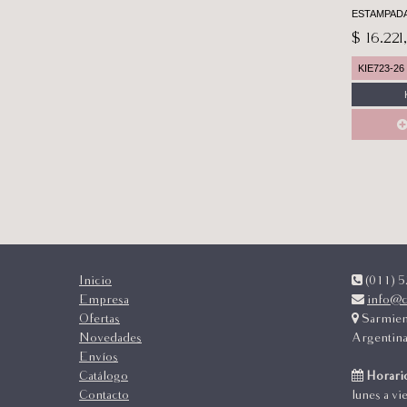
ESTAMPAD
$ 16.221
KIE723-26
Inicio
(011) 52
Empresa
info@c
Ofertas
Sarmien
Novedades
Argentin
Envíos
Catálogo
Horario
Contacto
lunes a vi