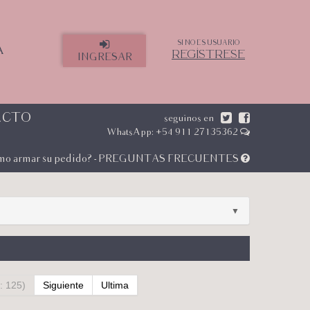
SI NO ES USUARIO
A
REGÍSTRESE
INGRESAR
ACTO
seguinos en
WhatsApp: +54 911 27135362
mo armar su pedido? - PREGUNTAS FRECUENTES
▼
: 125)
Siguiente
Ultima