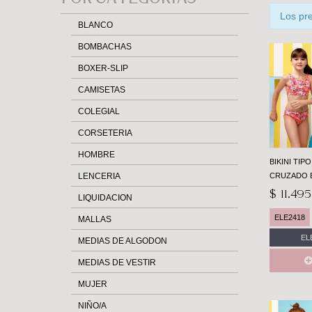
Casa Ari>
Los pr
BLANCO
BOMBACHAS
BOXER-SLIP
CAMISETAS
COLEGIAL
CORSETERIA
HOMBRE
BIKINI TIP
LENCERIA
CRUZADO 
$ 11.49
LIQUIDACION
ELE2418
MALLAS
EL
MEDIAS DE ALGODON
MEDIAS DE VESTIR
MUJER
NIÑO/A