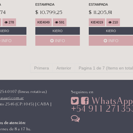
A
ESTAMPADA
ESTAMPADA
,74
$ 10.799,25
$ 11.205,81
278
KIE4049
591
KIE4019
210
KIERO
KIERO
KIERO
INFO
INFO
INFO
Primera
Anterior
Pagina 1 de 7 (Items en total
54-0107 (lineas rotativas)
Seguinos en
asaari.com.ar
WhatsApp
to 2546 (CP:1045) | CABA |
+54 911 27135
a
s de atención:
ernes de 8 a 17 hs.