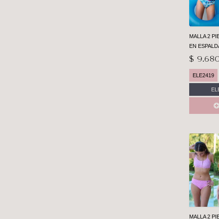
MALLA 2 P
EN ESPALD
$ 9.68
ELE2419
EL
MALLA 2 PI