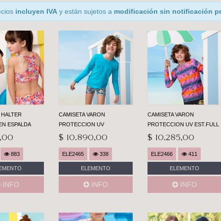
ecios
incluyen IVA
y están sujetos a
modificación sin notificación p
O HALTER
CAMISETA VARON
CAMISETA VARON
EN ESPALDA
PROTECCION UV
PROTECCION UV EST.FULL
5,00
$ 10.890,00
$ 10.285,00
883
ELE2465
338
ELE2466
411
EMENTO
ELEMENTO
ELEMENTO
INFO
INFO
INFO