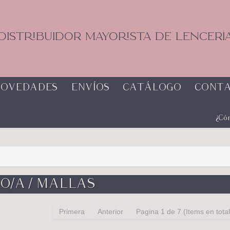
DISTRIBUIDOR MAYORISTA DE LENCERÍ
OVEDADES
ENVÍOS
CATÁLOGO
CONT
¿Có
O/A / MALLAS
Primera
Anterior
Pagina 1 de 7 (Items en total