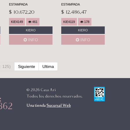
ESTAMPADA
ESTAMPADA
$ 10.672,20
$ 12.486,47
KIE4149
461
KIE4119
178
KIERO
KIERO
INFO
INFO
: 125)
Siguiente
Ultima
© 2026 Casa Ari
Todos los derechos reservados.
:
362
Una tienda
Sucursal Web