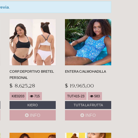
revia
.
CORP.DEPORTIVO BRETEL
ENTERA C/ALMOHADILLA
PERSONAL
$ 8.625,28
$ 19.965,00
KIE0203
715
TUT415-23
583
KIERO
TUTTA LA FRUTTA
INFO
INFO