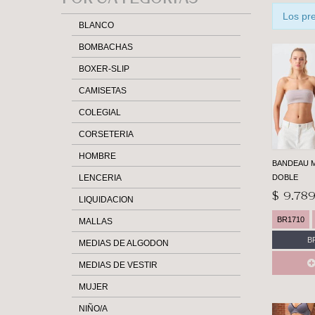
Casa Ari>
Los pr
BLANCO
BOMBACHAS
BOXER-SLIP
CAMISETAS
COLEGIAL
CORSETERIA
HOMBRE
BANDEAU 
LENCERIA
DOBLE
$ 9.789
LIQUIDACION
BR1710
MALLAS
B
MEDIAS DE ALGODON
MEDIAS DE VESTIR
MUJER
NIÑO/A