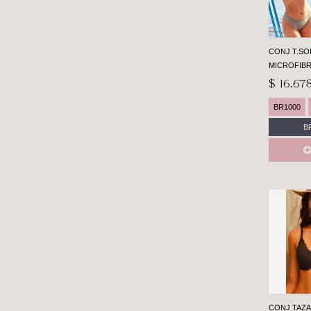
CONJ T.SO
MICROFIB
$ 16.67
BR1000
B
CONJ TAZA