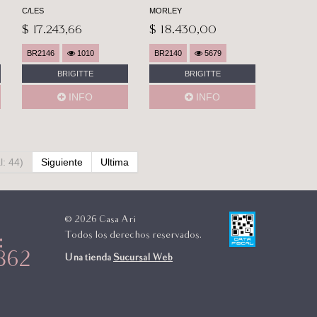
C/LES
MORLEY
$ 17.243,66
$ 18.430,00
BR2146
1010
BR2140
5679
BRIGITTE
BRIGITTE
INFO
INFO
l: 44)
Siguiente
Ultima
© 2026 Casa Ari
Todos los derechos reservados.
:
362
Una tienda
Sucursal Web