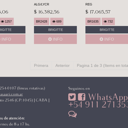
ALG/LYCR
REG
3,06
$ 16.382,56
$ 17.065,57
1257
BR2428
689
BR1635
732
RIGITTE
BRIGITTE
BRIGITTE
INFO
INFO
INFO
Primera
Anterior
Pagina 1 de 3 (Items en tota
54-0107 (lineas rotativas)
Seguinos en
asaari.com.ar
WhatsApp
to 2546 (CP:1045) | CABA |
+54 911 27135
a
s de atención:
ernes de 8 a 17 hs.