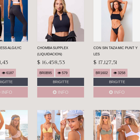
NESS ALG/LYC
CHOMBA SUPPLEX
CON SIN TAZA MIC PUNT Y
(LIQUIDACION)
LES
1,43
$ 16.458,53
$ 17.127,51
6187
BR0B95
579
BR1602
3258
RIGITTE
BRIGITTE
BRIGITTE
INFO
INFO
INFO