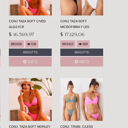
CONJ TAZA SOFT C/VED
CONJ TAZA SOFT
ALG/LYCR
MICROFIBRA Y LES
$ 16.569,97
$ 17.129,06
BR2426
536
BR2415
583
BRIGITTE
BRIGITTE
INFO
INFO
S
CONJ. TAZA SOFT MORLEY
CONJ. TRIAN. C/LESS