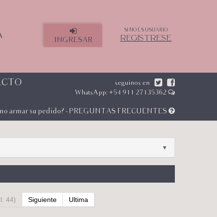
SI NO ES USUARIO
A
REGÍSTRESE
INGRESAR
ACTO
seguinos en
WhatsApp: +54 911 27135362
mo armar su pedido? - PREGUNTAS FRECUENTES
▼
l: 44)
Siguiente
Ultima