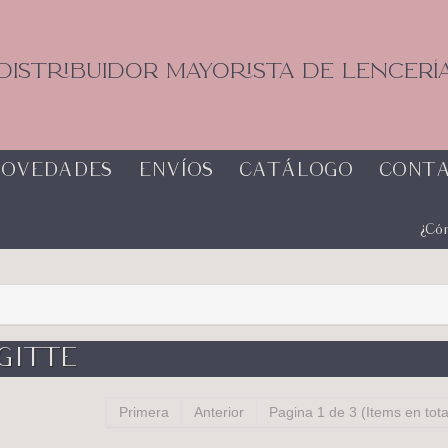
DISTRIBUIDOR MAYORISTA DE LENCERÍ
OVEDADES
ENVÍOS
CATÁLOGO
CONT
¿Có
GITTE
Primera
Anterior
Pagina 1 de 3 (Items en tota