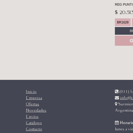
REG PUNTI
$ 20.51
BR1628
B
Inicio
(011) 52
Empresa
info@c
Ofertas
Sarmien
Novedades
Argentin
Envíos
Catálogo
Horario
Contacto
lunes a vi