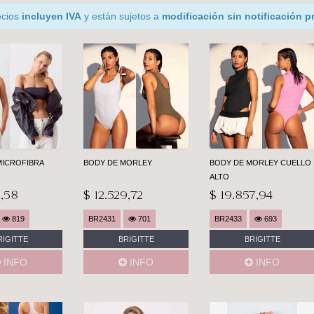
ecios
incluyen IVA
y están sujetos a
modificación sin notificación p
MICROFIBRA
BODY DE MORLEY
BODY DE MORLEY CUELLO
ALTO
,58
$ 12.529,72
$ 19.857,94
819
BR2431
701
BR2433
693
RIGITTE
BRIGITTE
BRIGITTE
INFO
INFO
INFO