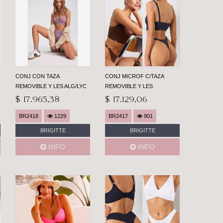
CONJ CON TAZA
CONJ MICROF C/TAZA
REMOVIBLE Y LES ALG/LYC
REMOVIBLE Y LES
DO
$ 17.965,38
$ 17.129,06
BR2418
1229
BR2417
901
BRIGITTE
BRIGITTE
INFO
INFO