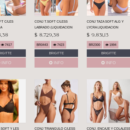
FT C/LES
CONJ T.SOFT C/LESS
CONJ TAZA SOFT ALG Y
RA
LABRADO (LIQUIDACION
LYCRA LIQUIDACION
8,38
$ 8.729,38
$ 9.831,13
7417
BR0443
7423
BR2300
1994
RIGITTE
BRIGITTE
BRIGITTE
INFO
INFO
INFO
 SOFT Y LES
CONJ TRIANGULO C/LESS
CONJ. ENCAJE Y COLALES