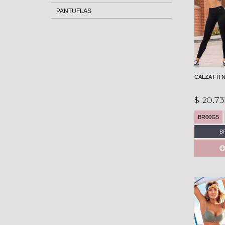
PANTUFLAS
CALZA FIT
$ 20.73
BR00G5
B