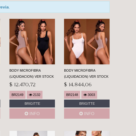
revia
.
BODY MICROFIBRA
BODY MICROFIBRA
(LIQUIDACION) VER STOCK
(LIQUIDACION) VER STOCK
$ 12.470,72
$ 14.844,06
BR2149
2132
BR2148
3003
BRIGITTE
BRIGITTE
INFO
INFO