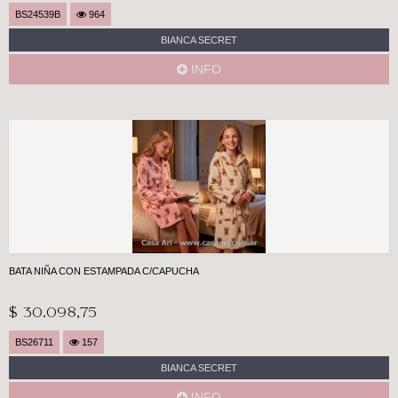
BS24539B
964
BIANCA SECRET
INFO
BATA NIÑA CON ESTAMPADA C/CAPUCHA
$ 30.098,75
BS26711
157
BIANCA SECRET
INFO