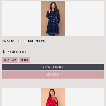
no-disponible
BATA LISA FLECCE (LIQUIDACION)
$ 29.403,00
BS25700Z
169
BIANCA SECRET
INFO