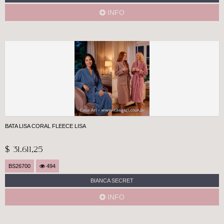
INFO
BATA LISA CORAL FLEECE LISA
$ 31.611,25
BS26700
494
BIANCA SECRET
INFO