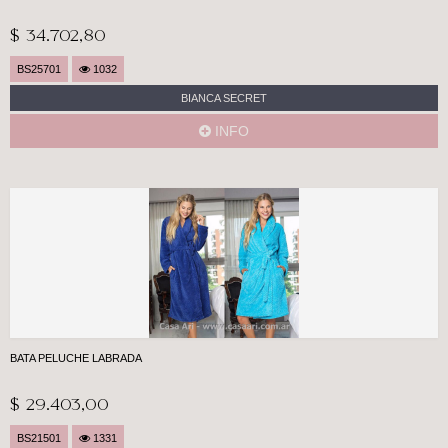
$ 34.702,80
BS25701
1032
BIANCA SECRET
INFO
BATA PELUCHE LABRADA
$ 29.403,00
BS21501
1331