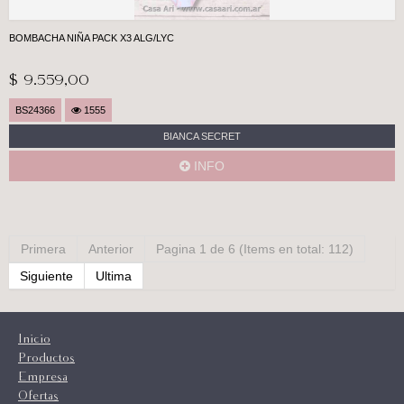
BOMBACHA NIÑA PACK X3 ALG/LYC
$ 9.559,00
BS24366
1555
BIANCA SECRET
INFO
Primera
Anterior
Pagina 1 de 6 (Items en total: 112)
Siguiente
Ultima
Inicio
Productos
Empresa
Ofertas