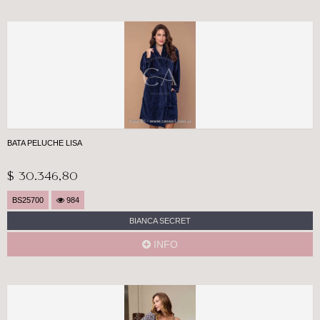
BATA PELUCHE LISA
$ 30.346,80
BS25700
984
BIANCA SECRET
INFO