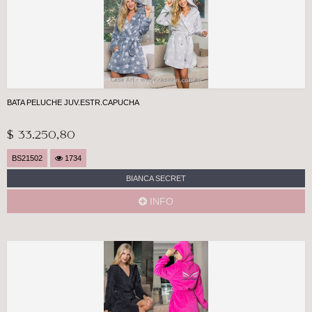
BATA PELUCHE JUV.ESTR.CAPUCHA
$ 33.250,80
BS21502
1734
BIANCA SECRET
INFO