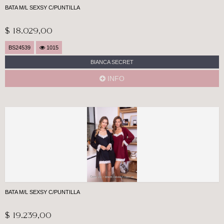
BATA M/L SEXSY C/PUNTILLA
$ 18.029,00
BS24539
1015
BIANCA SECRET
INFO
BATA M/L SEXSY C/PUNTILLA
$ 19.239,00