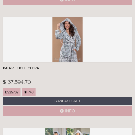
BATA PELUCHE CEBRA
$ 37.594,70
BS25702
748
BIANCA SECRET
INFO