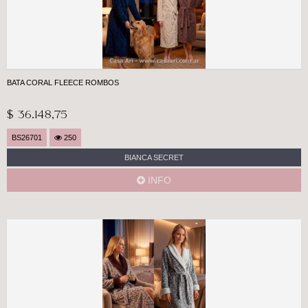
BATA CORAL FLEECE ROMBOS
$ 36.148,75
BS26701
250
BIANCA SECRET
INFO