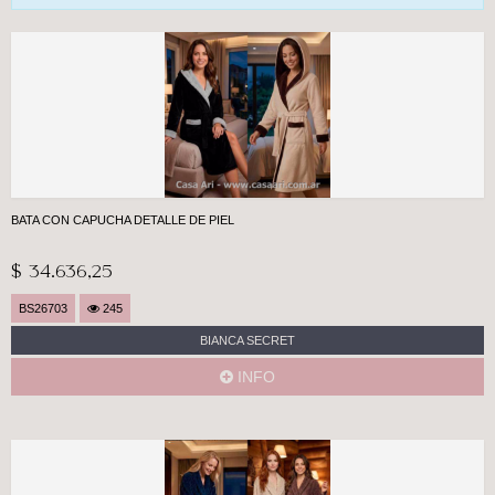
Casa Ari>
BATA CON CAPUCHA DETALLE DE PIEL
$ 34.636,25
BS26703
245
BIANCA SECRET
INFO