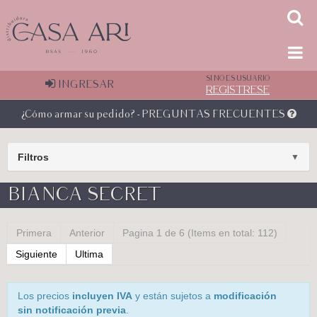
SI NO ES USUARIO
INGRESAR
REGÍSTRESE
¿Cómo armar su pedido? - PREGUNTAS FRECUENTES
Filtros
▼
BIANCA SECRET
Primera
Anterior
Pagina 1 de 6 (Items en total: 112)
Siguiente
Ultima
Los precios
incluyen IVA
y están sujetos a
modificación
sin notificación previa
.