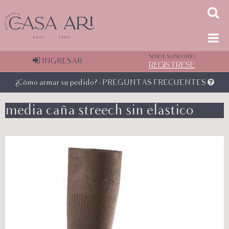
SI NO ES USUARIO
INGRESAR
REGÍSTRESE
¿Cómo armar su pedido? - PREGUNTAS FRECUENTES
media caña streech sin elastico