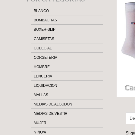
Casa Ari>
BLANCO
BOMBACHAS
BOXER-SLIP
CAMISETAS
COLEGIAL
CORSETERIA
HOMBRE
LENCERIA
LIQUIDACION
MALLAS
MEDIAS DE ALGODON
MEDIAS DE VESTIR
Det
MUJER
NIÑO/A
Si q