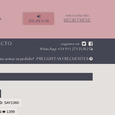
SI NO ES USUARIO
A
REGÍSTRESE
INGRESAR
ACTO
seguinos en
WhatsApp: +54 911 27135362
mo armar su pedido? - PREGUNTAS FRECUENTES
O:
SAY1360
S:
1399