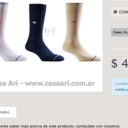
COMP
Color:
BL
$ 4
Los pre
notific
alles...
uerés saber más acerca de este producto,
contactate con nosotros
.