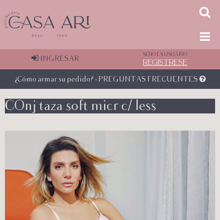
SI NO ES USUARIO
INGRESAR
REGÍSTRESE
¿Cómo armar su pedido? - PREGUNTAS FRECUENTES
COnj taza soft micr c/ less