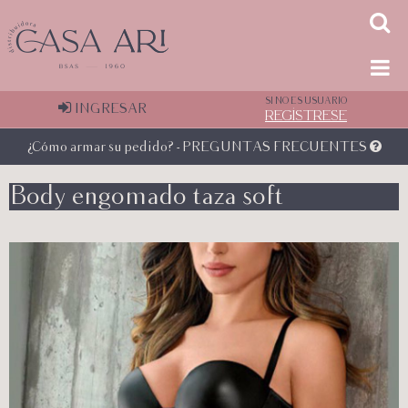
SI NO ES USUARIO
INGRESAR
REGÍSTRESE
¿Cómo armar su pedido? - PREGUNTAS FRECUENTES
Body engomado taza soft