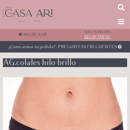
SI NO ES USUARIO
INGRESAR
REGÍSTRESE
¿Cómo armar su pedido? - PREGUNTAS FRECUENTES
AG.colales hilo brillo