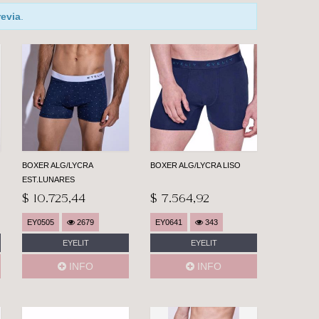
revia
.
BOXER ALG/LYCRA
BOXER ALG/LYCRA LISO
EST.LUNARES
$ 10.725,44
$ 7.564,92
EY0505
2679
EY0641
343
EYELIT
EYELIT
INFO
INFO