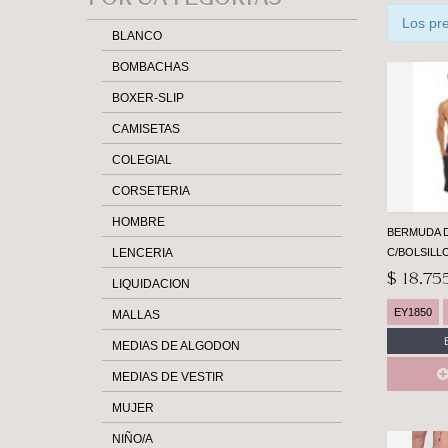
Casa Ari>
Los pr
BLANCO
BOMBACHAS
BOXER-SLIP
CAMISETAS
COLEGIAL
CORSETERIA
HOMBRE
BERMUDA 
LENCERIA
C/BOLSILL
$ 18.75
LIQUIDACION
EY1850
MALLAS
MEDIAS DE ALGODON
MEDIAS DE VESTIR
MUJER
NIÑO/A