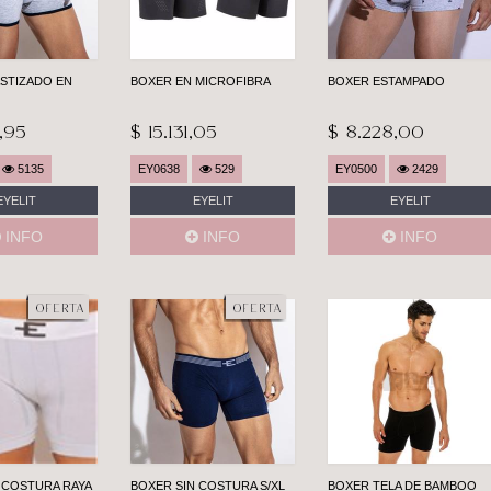
STIZADO EN
BOXER EN MICROFIBRA
BOXER ESTAMPADO
,95
$ 15.131,05
$ 8.228,00
5135
EY0638
529
EY0500
2429
EYELIT
EYELIT
EYELIT
INFO
INFO
INFO
 COSTURA RAYA
BOXER SIN COSTURA S/XL
BOXER TELA DE BAMBOO