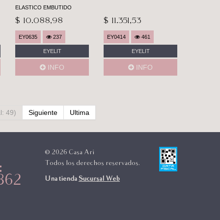
ELASTICO EMBUTIDO
$ 10.088,98
$ 11.351,53
EY0635
237
EY0414
461
EYELIT
EYELIT
INFO
INFO
l: 49)
Siguiente
Ultima
© 2026 Casa Ari
Todos los derechos reservados.
:
362
Una tienda
Sucursal Web