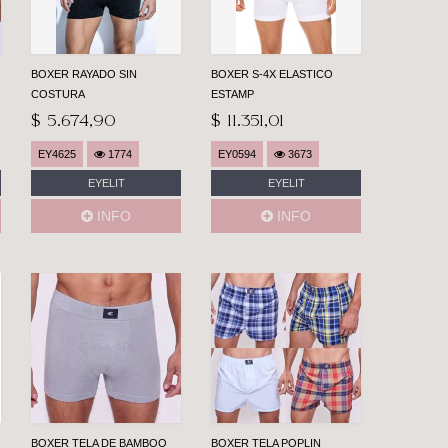
BOXER RAYADO SIN
BOXER S-4X ELASTICO
COSTURA
ESTAMP
$ 5.674,90
$ 11.351,01
EY4625
1774
EY0594
3673
EYELIT
EYELIT
INFO
INFO
BOXER TELA DE BAMBOO
BOXER TELA POPLIN