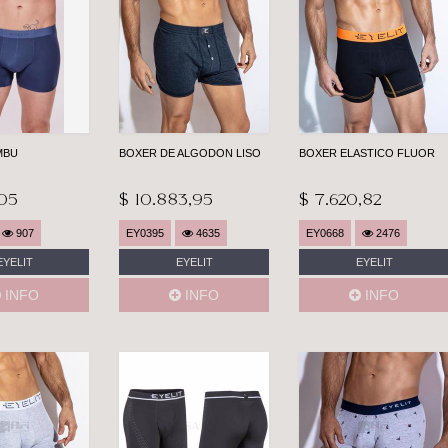
MBU
BOXER DE ALGODON LISO
BOXER ELASTICO FLUOR
,05
$ 10.883,95
$ 7.620,82
907
EY0395
4635
EY0668
2476
EYELIT
EYELIT
EYELIT
INFO
INFO
INFO