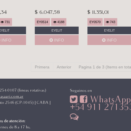
,34
$ 6.047,58
$ 11.351,01
731
EY0514
4188
EY0570
743
EYELIT
EYELIT
EYELIT
INFO
INFO
INFO
Primera
Anterior
Pagina 1 de 3 (Items en tota
oferta
oferta
54-0107 (lineas rotativas)
Seguinos en
asaari.com.ar
WhatsApp
to 2546 (CP:1045) | CABA |
+54 911 27135
a
s de atención:
ernes de 8 a 17 hs.