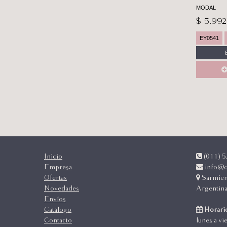
MODAL
$ 5.992
EY0541
Inicio
(011) 52
Empresa
info@c
Ofertas
Sarmien
Novedades
Argentin
Envíos
Catálogo
Horario
Contacto
lunes a vi