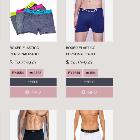
BOXER ELASTICO
BOXER ELASTICO
PERSONALIZADO
PERSONALIZADO
$ 5.039,65
$ 5.039,65
EY4654
1163
EY4649
894
EYELIT
EYELIT
INFO
INFO