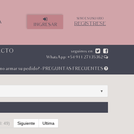
SI NO ES USUARIO
A
REGÍSTRESE
INGRESAR
ACTO
seguinos en
WhatsApp: +54 911 27135362
mo armar su pedido? - PREGUNTAS FRECUENTES
▼
l: 49)
Siguiente
Ultima