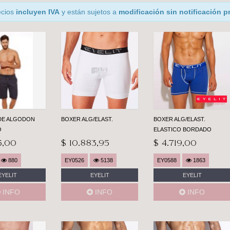
ecios
incluyen IVA
y están sujetos a
modificación sin notificación p
DE ALGODON
BOXER ALG/ELAST.
BOXER ALG/ELAST.
O
ELASTICO BORDADO
5,00
$ 10.883,95
$ 4.719,00
880
EY0526
5138
EY0588
1863
EYELIT
EYELIT
EYELIT
INFO
INFO
INFO